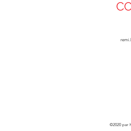
C
remi
©2020 par 